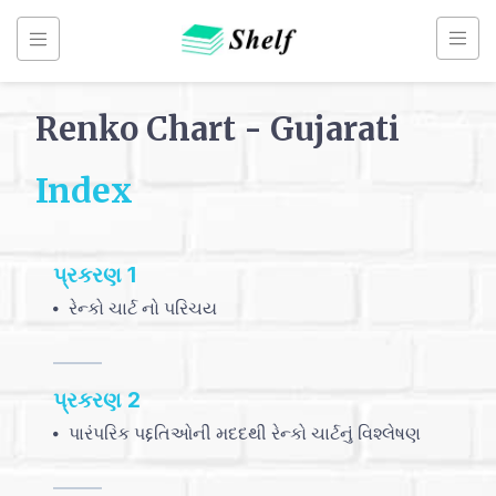
Skip
to
content
Renko Chart - Gujarati
Index
Back
to
Home
પ્રકરણ 1
રેન્કો ચાર્ટ નો પરિચય
પ્રકરણ 2
પારંપરિક પદ્દતિઓની મદદથી રેન્કો ચાર્ટનું વિશ્લેષણ