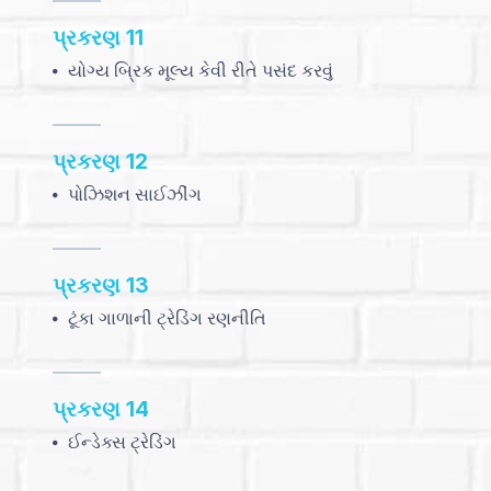
પ્રકરણ 11
યોગ્ય બ્રિક મૂલ્ય કેવી રીતે પસંદ કરવું
પ્રકરણ 12
પોઝિશન સાઈઝીંગ
પ્રકરણ 13
ટૂંકા ગાળાની ટ્રેડિંગ રણનીતિ
પ્રકરણ 14
ઈન્ડેક્સ ટ્રેડિંગ