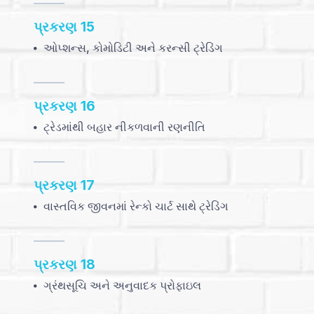
પ્રકરણ 15
ઓપ્શન્સ, કોમોડિટી અને કરન્સી ટ્રેડિંગ
પ્રકરણ 16
ટ્રેડમાંથી બહાર નીકળવાની રણનીતિ
પ્રકરણ 17
વાસ્તવિક જીવનમાં રેન્કો ચાર્ટ સાથે ટ્રેડિંગ
પ્રકરણ 18
ગ્રંથસૂચિ અને અનુવાદક પ્રોફાઇલ