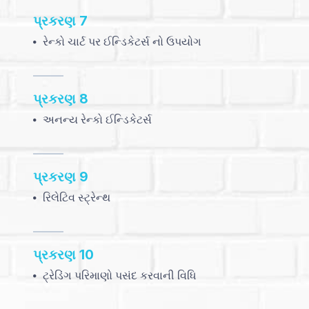
Last
25th,
પ્રકરણ 7
Updated
2023
રેન્કો ચાર્ટ પર ઈન્ડિકેટર્સ નો ઉપયોગ
:
પ્રકરણ 8
Total
અનન્ય રેન્કો ઈન્ડિકેટર્સ
Views
(5397)
:
પ્રકરણ 9
રિલેટિવ સ્ટ્રેન્થ
Publisher
Definedge
પ્રકરણ 10
ટ્રેડિંગ પરિમાણો પસંદ કરવાની વિધિ