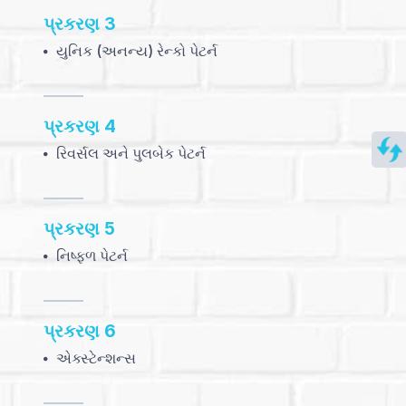
પ્રકરણ 3
યુનિક (અનન્ય) રેન્કો પેટર્ન
પ્રકરણ 4
:
રિવર્સલ અને પુલબેક પેટર્ન
Categories
(18)
પ્રકરણ 5
:
નિષ્ફળ પેટર્ન
Language
Gujarati
પ્રકરણ 6
:
એક્સ્ટેન્શન્સ
Aug