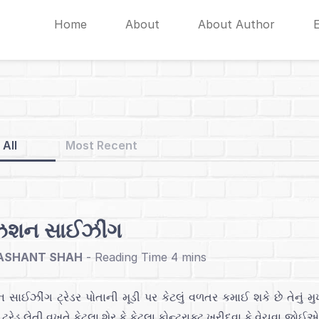
Home
About
About Author
All
Most Recent
િશન સાઈઝીંગ
ASHANT SHAH
-
 સાઈઝીંગ ટ્રેડર પોતાની મૂડી પર કેટલું વળતર કમાઈ શકે છે તેનું
ક ટ્રેડ લેતી વખતે કેટલા શેર કે કેટલા કોન્ટ્રાક્ટ ખરીદવા કે વેચવા જોઈ