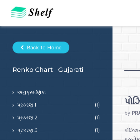
Skip
to
content
Back to Home
Renko Chart - Gujarati
અનુક્રમણિકા
પોઝ
પ્રકરણ 1
(1)
by
PR
પ્રકરણ 2
(1)
પોઝિશન
પ્રકરણ 3
(1)
પ્રત્યે