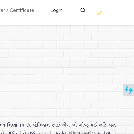
Earn Certificate
Login
 મુખ્ય નિર્ણાયક છે. પોઝિશન સાઈઝીંગ એ બીજું કઈ નહિ પણ
એ તે તાર્કિક રીતે નક્કી કરવાની પદ્ધતિ. બીજા શબ્દોમાં કહીએ તો