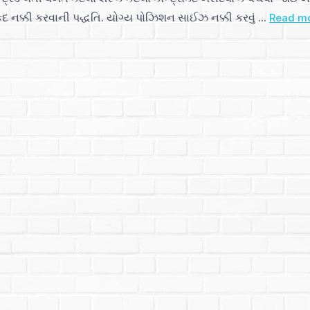
ં કદ નક્કી કરવાની પદ્ધતિ. યોગ્ય પોઝિશન સાઈઝ નક્કી કરવું ...
Read m