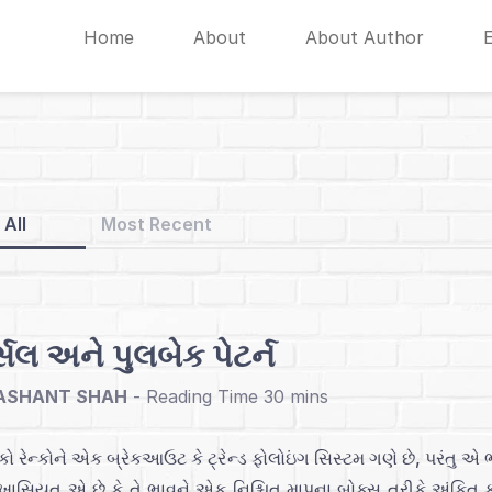
Home
About
About Author
All
Most Recent
્સલ અને પુલબેક પેટર્ન
ASHANT SHAH
-
ો રેન્કોને એક બ્રેકઆઉટ કે ટ્રેન્ડ ફોલોઇંગ સિસ્ટમ ગણે છે, પરંતુ એ ભૂ
ી ખાસિયત એ છે કે તે ભાવને એક નિશ્ચિત માપના બોક્સ તરીકે અંકિત કર