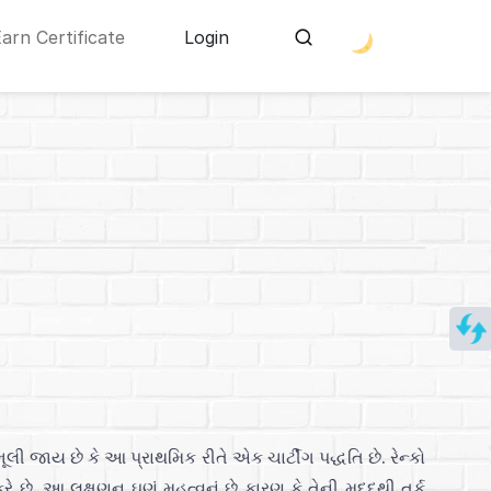
Earn Certificate
Login
લી જાય છે કે આ પ્રાથમિક રીતે એક ચાર્ટીંગ પદ્ધતિ છે. રેન્કો
ે છે. આ લક્ષણન ઘણું મહત્વનું છે કારણ કે તેની મદદથી તર્ક