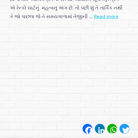
પ્રકરણ
એ રેન્કો ચાર્ટનું મહત્વનું અંગ છે. તો પછી શું તે તાર્કિક નથી
1
કે જો પાછલા જે તે સમયગાળામાં તેજીની ...
Read more
(1)
પ્રકરણ
2
(1)
પ્રકરણ
3
(1)
પ્રકરણ
Facebook
LinkedIn
WhatsA
Twi
4