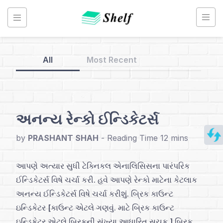
Skip
to
content
All
Most Recent
Back
to
Home
અનન્ય રેન્કો ઈન્ડિકેટર્સ
Renko
by
PRASHANT SHAH
-
Chart
-
આપણે અત્યાર સુધી ટેક્નિકલ એનાલિસિસના પારંપરિક
Gujarati
ઈન્ડિકેટર્સ વિષે ચર્ચા કરી. હવે આપણે રેન્કો માટેના કેટલાક
અનન્ય ઈન્ડિકેટર્સ વિષે ચર્ચા કરીશું. બ્રિક કાઉન્ટ
ઇન્ડિકેટર [કાઉન્ટ એટલે ગણવું. માટે બ્રિક કાઉન્ટ
અનુક્રમણિકા
ઇન્ડિકેટર એટલે બ્રિકની સંખ્યા આધારિત સૂચક.] બ્રિક