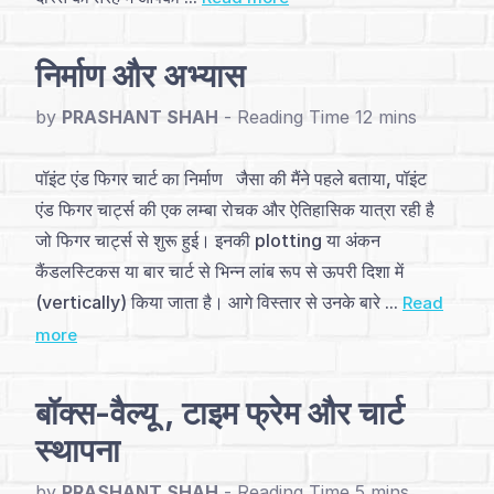
अनुक्रमणिका
परिचय
निर्माण और अभ्यास
और
by
PRASHANT SHAH
-
निर्माण
पॉइंट एंड फिगर चार्ट का निर्माण जैसा की मैंने पहले बताया, पॉइंट
(4)
एंड फिगर चार्ट्स की एक लम्बा रोचक और ऐतिहासिक यात्रा रही है
जो फिगर चार्ट्स से शुरू हुई। इनकी plotting या अंकन
मूलभूत
कैंडलस्टिकस या बार चार्ट से भिन्न लांब रूप से ऊपरी दिशा में
पैटर्न्स
(vertically) किया जाता है। आगे विस्तार से उनके बारे ...
Read
(2)
more
प्रमुख
बॉक्स-वैल्यू , टाइम फ्रेम और चार्ट
पैटर्न्स
स्थापना
(11)
by
PRASHANT SHAH
-