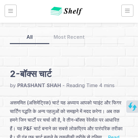
Skip
to
content
All
Most Recent
Back
to
Home
2-बॉक्स चार्ट
Point
by
PRASHANT SHAH
-
&
Figure
असममित (असिमेट्रिक) चार्ट यह अध्याय आपको प्वाइंट और फिगर
Chart
चार्टिंग पद्धति के अन्य पहलुओं को समझने में मदद करेगा। अब तक
-
हमने जिन चार्टों पर चर्चा की है, वे तीन-बॉक्स रेवेर्सल पर आधारित
Hindi
हैं। यह P&F चार्ट बनाने का सबसे लोकप्रिय और पारंपरिक तरीका
है। पी एंड एफ चार्ट बनाने के तकनीकी तरीके से दुनिया ...
Read